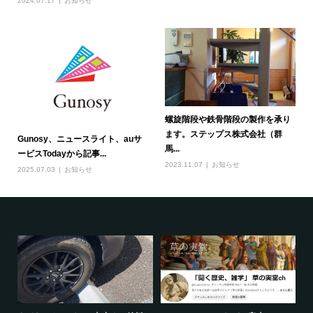
2024.07.17
お知らせ
螺旋階段や鉄骨階段の製作を承り
ます。ステップス株式会社（群
Gunosy、ニュースライト、auサ
馬...
ービスTodayから記事...
2023.11.07
お知らせ
2025.07.03
お知らせ