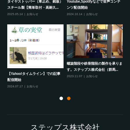
開設
タイヤストッパー（車止め、銘板）
Youtube,Spotifyなどで音声コンテ
草
スチール製【簡単取付・高耐久...
ンツ配信開始
20
2025.05.14
お知らせ
2024.10.14
お知らせ
螺
螺旋階段や鉄骨階段の製作を承りま
馬
す。ステップス株式会社（群馬...
20
サー
【Yahoo!タイムライン】での記事
2023.11.07
お知らせ
配信開始
2024.07.17
お知らせ
ステップス株式会社