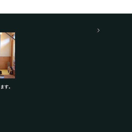
螺旋階段の
ります。
高崎市の鉄工
2026.02.28