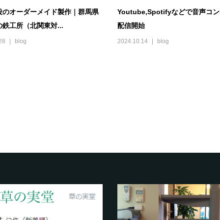
段のオーダーメイド製作｜群馬県
Youtube,Spotifyなどで音声
鉄工所（北関東対...
配信開始
28
blog
2024.10.14
blog