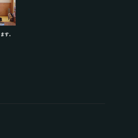
螺旋階段の
ります。
高崎市の鉄工
2026.02.28